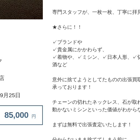
専門スタッフが、一枚一枚、丁寧に拝
★さらに！！
✓ブランドや
✓貴金属にかかわらず、
✓着物や、✓ミシン、✓日本人形、✓
ク
酒など
店
意外に捨てようとしてたものの出張買
承っております！
年9月25日
チェーンの切れたネックレス、石が取
動かないミシンといった価値がわから
85,000
円
まずは無料で出張査定いたします！
分からないまま捨ててしまう前に、