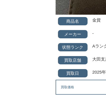
金貨
商品名
-
メーカー
Aラン
状態ランク
大田支
買取店舗
2025
買取日
買取価格