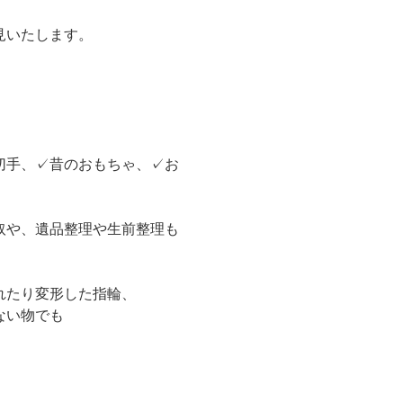
見いたします。
切手、✓昔のおもちゃ、✓お
取や、遺品整理や生前整理も
れたり変形した指輪、
ない物でも