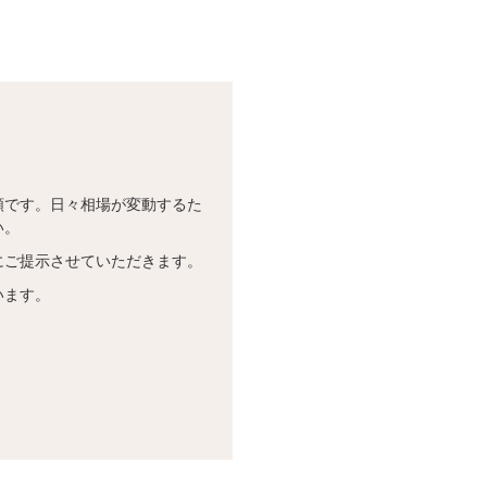
！
額です。日々相場が変動するた
い。
にご提示させていただきます。
います。