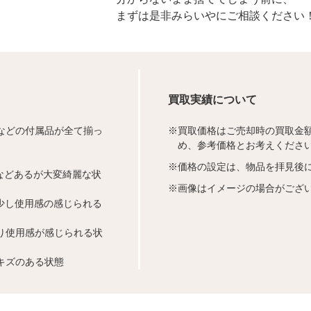
まずは是非みらいやにご相談ください
買取実績について
などの付属品が全て揃っ
※
買取価格はご売却時の買取金
め、参考価格とお考えくださ
※
価格の設定は、物品を拝見後
などあるが大変綺麗な状
※
画像はイメージの場合がござ
少し使用感の感じられる
り使用感が感じられる状
キズのある状態