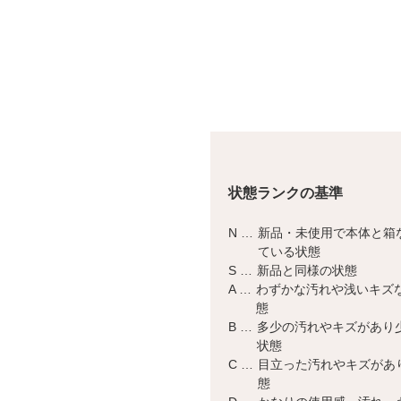
状態ランクの基準
N …
新品・未使用で本体と箱
ている状態
S …
新品と同様の状態
A …
わずかな汚れや浅いキズ
態
B …
多少の汚れやキズがあり
状態
C …
目立った汚れやキズがあ
態