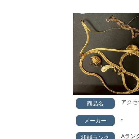
アクセ
商品名
-
メーカー
Aラン
状態ランク