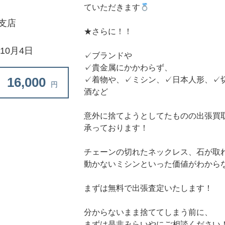
ていただきます
支店
★さらに！！
年10月4日
✓ブランドや
✓貴金属にかかわらず、
16,000
✓着物や、✓ミシン、✓日本人形、✓
円
酒など
意外に捨てようとしてたものの出張買
承っております！
チェーンの切れたネックレス、石が取
動かないミシンといった価値がわから
まずは無料で出張査定いたします！
分からないまま捨ててしまう前に、
まずは是非みらいやにご相談ください