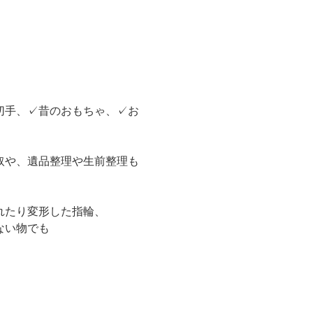
切手、✓昔のおもちゃ、✓お
取や、遺品整理や生前整理も
れたり変形した指輪、
ない物でも
！