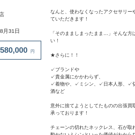
なんと、使わなくなったアクセサリー
店
ていただきます！
年8月31日
「そのまましまったまま…」そんな方
い！
580,000
円
★さらに！！
✓ブランドや
✓貴金属にかかわらず、
✓着物や、✓ミシン、✓日本人形、✓
酒など
意外に捨てようとしてたものの出張買
承っております！
チェーンの切れたネックレス、石が取
動かないミシンといった価値がわから