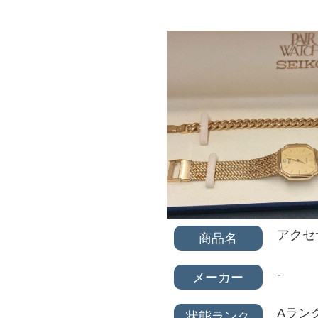
アクセ
商品名
-
メーカー
Aラン
状態ランク