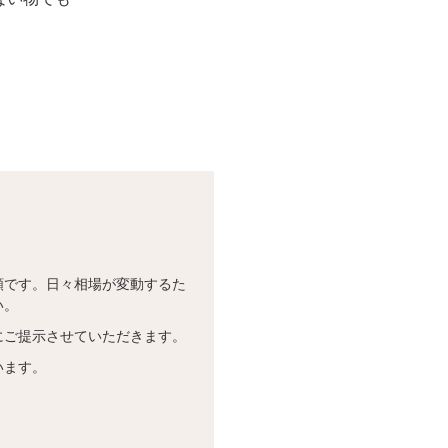
！
額です。日々相場が変動するた
い。
にご提示させていただきます。
います。