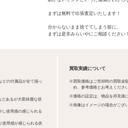
まずは無料で出張査定いたします！
分からないまま捨ててしまう前に、
まずは是非みらいやにご相談ください
買取実績について
などの付属品が全て揃っ
※
買取価格はご売却時の買取金
め、参考価格とお考えくださ
※
価格の設定は、物品を拝見後
などあるが大変綺麗な状
※
画像はイメージの場合がござ
少し使用感の感じられる
り使用感が感じられる状