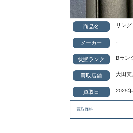
リング
商品名
-
メーカー
Bラン
状態ランク
大田支
買取店舗
2025
買取日
買取価格