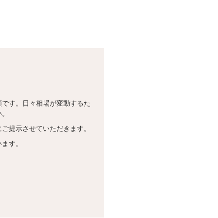
！
額です。日々相場が変動するた
い。
にご提示させていただきます。
います。