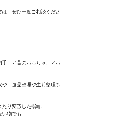
方は、ぜひ一度ご相談くださ
切手、✓昔のおもちゃ、✓お
取や、遺品整理や生前整理も
れたり変形した指輪、
ない物でも