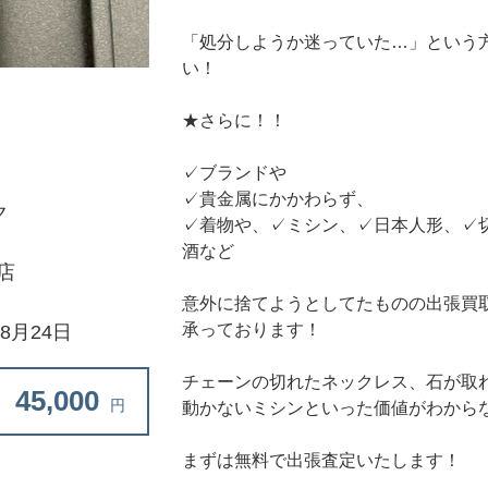
「処分しようか迷っていた…」という
い！
★さらに！！
✓ブランドや
✓貴金属にかかわらず、
ク
✓着物や、✓ミシン、✓日本人形、✓
酒など
店
意外に捨てようとしてたものの出張買
承っております！
年8月24日
チェーンの切れたネックレス、石が取
45,000
円
動かないミシンといった価値がわから
まずは無料で出張査定いたします！