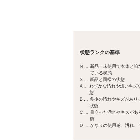
状態ランクの基準
N …
新品・未使用で本体と箱
ている状態
S …
新品と同様の状態
A …
わずかな汚れや浅いキズ
態
B …
多少の汚れやキズがあり
状態
C …
目立った汚れやキズがあ
態
D …
かなりの使用感、汚れ、